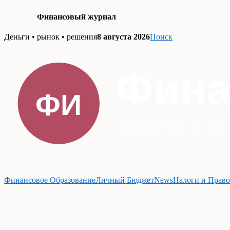
Финансовый журнал
Skip
Деньги • рынок • решения
8 августа 2026
Поиск
to
content
Финансовое Образование
Личный Бюджет
News
Налоги и Право