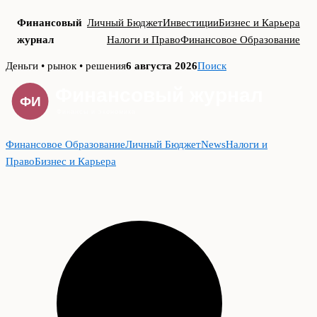
Финансовый
Личный Бюджет
Инвестиции
Бизнес и Карьера
журнал
Налоги и Право
Финансовое Образование
Skip
Деньги • рынок • решения
6 августа 2026
Поиск
to
content
Финансовое Образование
Личный Бюджет
News
Налоги и
Право
Бизнес и Карьера