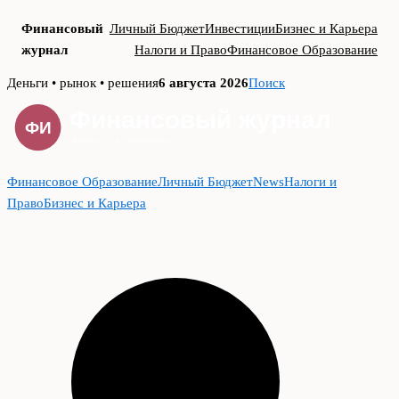
Финансовый
Личный Бюджет
Инвестиции
Бизнес и Карьера
журнал
Налоги и Право
Финансовое Образование
Skip
Деньги • рынок • решения
6 августа 2026
Поиск
to
content
Финансовое Образование
Личный Бюджет
News
Налоги и
Право
Бизнес и Карьера