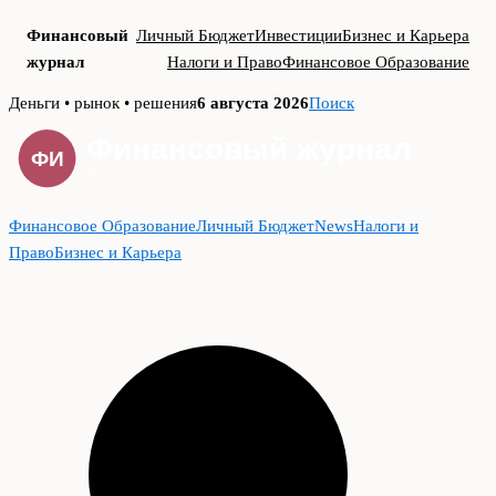
Финансовый
Личный Бюджет
Инвестиции
Бизнес и Карьера
журнал
Налоги и Право
Финансовое Образование
Skip
Деньги • рынок • решения
6 августа 2026
Поиск
to
content
Финансовое Образование
Личный Бюджет
News
Налоги и
Право
Бизнес и Карьера