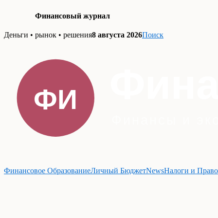
Финансовый журнал
Skip
Деньги • рынок • решения
8 августа 2026
Поиск
to
content
Финансовое Образование
Личный Бюджет
News
Налоги и Право