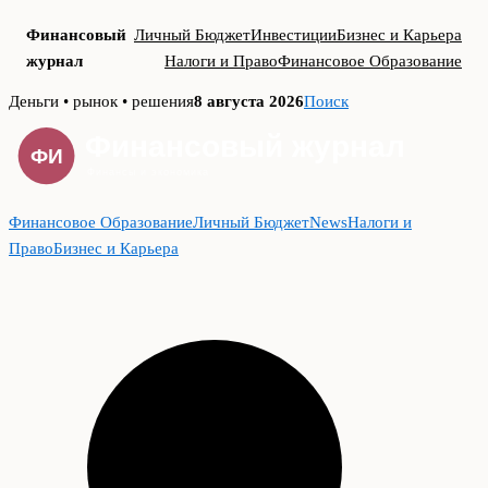
Финансовый
Личный Бюджет
Инвестиции
Бизнес и Карьера
журнал
Налоги и Право
Финансовое Образование
Skip
Деньги • рынок • решения
8 августа 2026
Поиск
to
content
Финансовое Образование
Личный Бюджет
News
Налоги и
Право
Бизнес и Карьера