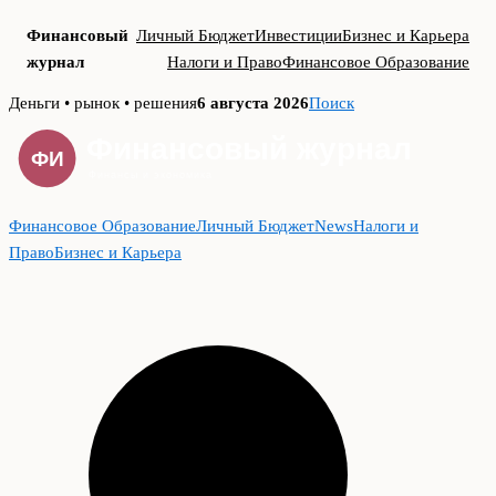
Финансовый
Личный Бюджет
Инвестиции
Бизнес и Карьера
журнал
Налоги и Право
Финансовое Образование
Skip
Деньги • рынок • решения
6 августа 2026
Поиск
to
content
Финансовое Образование
Личный Бюджет
News
Налоги и
Право
Бизнес и Карьера